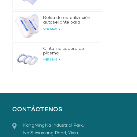
Bolsa de esterilización
autosellante para
esterilización
VER MÁS
Cinta indicadora de
plasma
VER MÁS
CONTÁCTENOS
KangMingNa Industrial Park,
No.8 Wuxiang Road, Yixiu