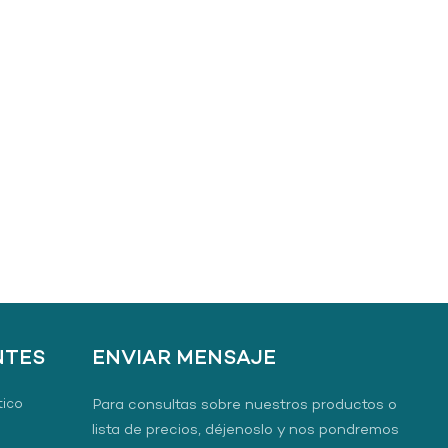
NTES
ENVIAR MENSAJE
tico
Para consultas sobre nuestros productos o
lista de precios, déjenoslo y nos pondremos