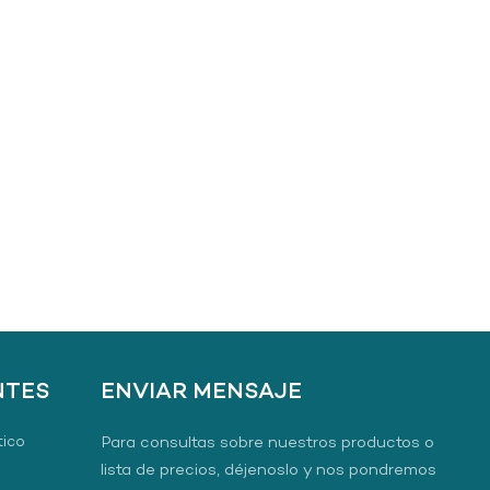
NTES
ENVIAR MENSAJE
tico
Para consultas sobre nuestros productos o
lista de precios, déjenoslo y nos pondremos