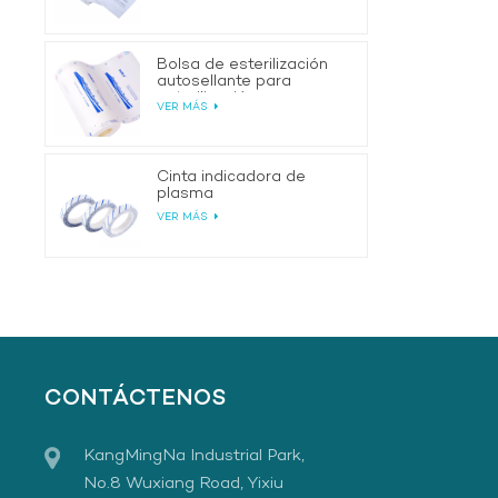
Bolsa de esterilización
autosellante para
esterilización
VER MÁS
Cinta indicadora de
plasma
VER MÁS
CONTÁCTENOS
KangMingNa Industrial Park,
No.8 Wuxiang Road, Yixiu