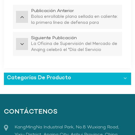
Publicación Anterior
Bolsa enrollable plana sellada en caliente:
la primera línea de defensa para
salvaguardar la seguridad médica
Siguiente Publicación
La Oficina de Supervisión del Mercado de
Anqing celebró el "Día del Servicio
Empresarial Yi" y el 26º evento "Día del
Servicio de Propiedad Intelectual"
Categorías De Producto
CONTÁCTENOS
KangMingNa Industrial Park, No.8 Wuxiang Road,
Yixiu District, Anqing City, Anhui Province, China