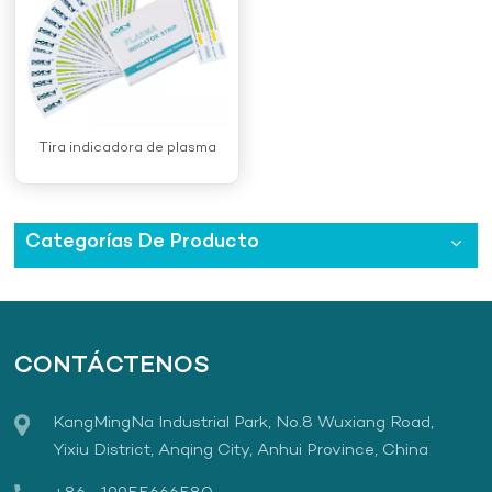
Tira indicadora de plasma
Categorías De Producto
CONTÁCTENOS
KangMingNa Industrial Park, No.8 Wuxiang Road,
Yixiu District, Anqing City, Anhui Province, China