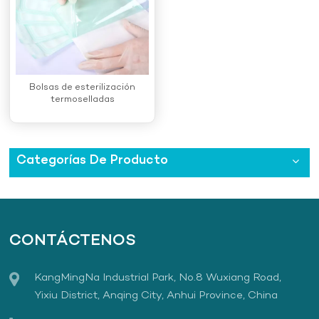
Bolsas de esterilización
termoselladas
Categorías De Producto
CONTÁCTENOS
KangMingNa Industrial Park, No.8 Wuxiang Road,
Yixiu District, Anqing City, Anhui Province, China