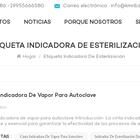
 +86 -19955666580
Correo electrónico : info@kmnb
TOS
NOTICIAS
PORQUE NOSOTROS
S
TIQUETA INDICADORA DE ESTERILIZAC
Hogar
/
Etiqueta Indicadora De Esterilización
Indicadora De Vapor Para Autoclave
 2024
ndicadora de vapor para autoclave Introducción: La cinta indic
le y esencial para garantizar la efectividad de los procesos de 
orio. Diseñada para proporcionar confirmación visual de una este
niente de monitorear los ciclos del autoclave. Características y
TAS :
Cinta Indicadora De Vapor Para Autoclave
Indicador De Esterilización D