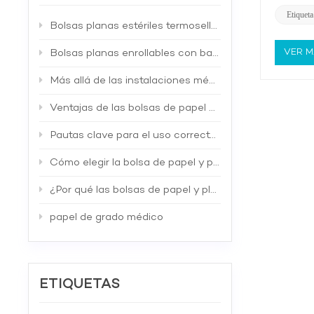
cinta p
condici
Etiqueta
Bolsas planas estériles termosellables en rollo: Embalaje higiénico esencial para entornos médicos y de laboratorio.
adicion
la hume
pérdida
VER 
Bolsas planas enrollables con base: La solución de embalaje versátil para las necesidades modernas.
adhesiv
contene
Más allá de las instalaciones médicas: Aplicaciones versátiles de las bolsas de papel y plástico para esterilización.
esterili
puede r
Ventajas de las bolsas de papel y plástico esterilizadas frente a los envases de un solo material.
residuos
vapor p
Pautas clave para el uso correcto de las bolsas de papel y plástico para esterilización
médicos
materia
Cómo elegir la bolsa de papel y plástico adecuada para diferentes métodos de esterilización.
y regula
FDA, as
¿Por qué las bolsas de papel y plástico para esterilización son esenciales para la esterilidad médica?
indicad
recomie
equipos
papel de grado médico
procesos
en un pr
ETIQUETAS