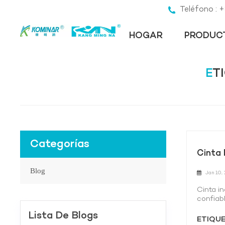
Teléfono :
HOGAR
PRODUC
E
Categorías
Cinta 
Blog
Jan 10,
Cinta i
confiab
laborat
Lista De Blogs
y conve
ETIQUE