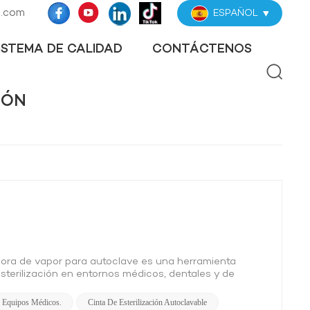
z.com
ESPAÑOL
ISTEMA DE CALIDAD
CONTÁCTENOS
IÓN
adora de vapor para autoclave es una herramienta
esterilización en entornos médicos, dentales y de
rilización exitosa, esta cinta ofrece una manera rápida
 Beneficios: Confirmación de esterilización visual: La
e Equipos Médicos.
Cinta De Esterilización Autoclavable