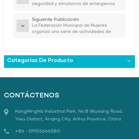
seguridad y simulacros de emergencia
sobre "incendio y electricidad"
Siguiente Publicación
La Federación Municipal de Mujeres
organizó una serie de actividades de
intercambio de historias sobre tradiciones
familiares para las familias más bellas de
China y la provincia de Anhui.
Categorías De Producto
CONTÁCTENOS
KangMingNa Industrial Park, No.8 Wuxiang Road,
Yixiu District, Anqing City, Anhui Province, China
+86 -19955666580